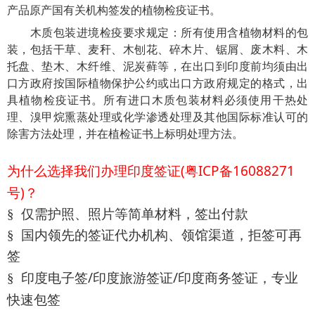
产品原产国有关机构签发的植物检疫证书。
木质包装进境检疫要求规定：所有使用含植物材料的包
装，包括干草、麦秆、木刨花、碎木片、锯屑、废木料、木
托盘、垫木、木纤维、泥炭藓等，在出口到印度前均须由出
口方政府按国际植物保护公约或出口方政府规定的格式，出
具植物检疫证书。所有进口木质包装材料必须使用干热处
理、溴甲烷熏蒸处理或化学渗透处理及其他国际标准认可的
除害方法处理，并在植检证书上标明处理方法。
(
ICP
16088271
为什么选择我们办理印度签证
粤
备
)
号
？
§
仅需护照、照片等简单材料，签出付款
§
国内领先的签证代办机构、领馆渠道，拒签可再
签
/
/
§
印度电子签
印度旅游签证
印度商务签证，专业
快速包签