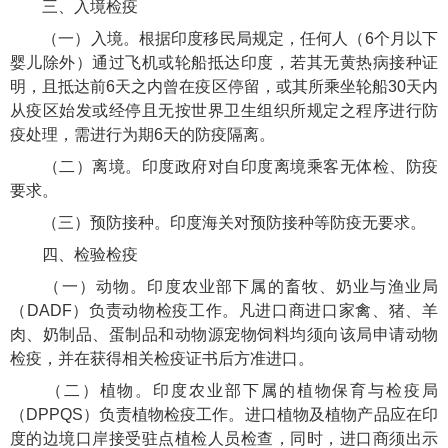
三、入境检疫
（一）入境。根据印度移民局规定，任何人（6个月以下
婴儿除外）通过飞机或轮船抵达印度，若其无黄热病接种证
明，且抵达前6天之内曾在疫区停留，或其所乘坐轮船30天内
从疫区始发或经停且无按世界卫生组织所规定之程序进行防
疫处理，需进行为期6天的防疫隔离。
（二）离境。印度政府对自印度离境乘客无体检、防疫
要求。
（三）预防接种。印度海关对预防接种等防疫无要求。
四、检验检疫
（一）动物。印度农业部下属的畜牧、奶业与渔业局
（DADF）负责动物检疫工作。凡进口商进口家禽、猪、羊
肉、奶制品、蛋制品和动物源宠物饲料均须向该局申请动物
检疫，并在获得相关检疫证书后方准进口。
（二）植物。印度农业部下属的植物保育与检疫局
（DPPQS）负责植物检疫工作。进口植物及植物产品应在印
度的边境口岸接受驻点植检人员检查，同时，进口商须出示