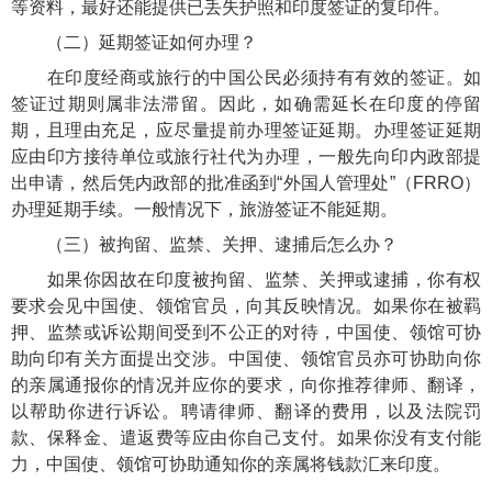
等资料，最好还能提供已丢失护照和印度签证的复印件。
（二）延期签证如何办理？
在印度经商或旅行的中国公民必须持有有效的签证。如
签证过期则属非法滞留。因此，如确需延长在印度的停留
期，且理由充足，应尽量提前办理签证延期。办理签证延期
应由印方接待单位或旅行社代为办理，一般先向印内政部提
出申请，然后凭内政部的批准函到“外国人管理处”（FRRO）
办理延期手续。一般情况下，旅游签证不能延期。
（三）被拘留、监禁、关押、逮捕后怎么办？
如果你因故在印度被拘留、监禁、关押或逮捕，你有权
要求会见中国使、领馆官员，向其反映情况。如果你在被羁
押、监禁或诉讼期间受到不公正的对待，中国使、领馆可协
助向印有关方面提出交涉。中国使、领馆官员亦可协助向你
的亲属通报你的情况并应你的要求，向你推荐律师、翻译，
以帮助你进行诉讼。聘请律师、翻译的费用，以及法院罚
款、保释金、遣返费等应由你自己支付。如果你没有支付能
力，中国使、领馆可协助通知你的亲属将钱款汇来印度。