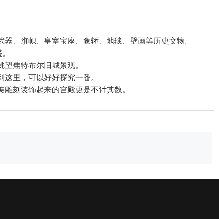
、武器、旗帜、皇室宝座、象轿、地毯、壁画等历史文物。
盛。
眺望焦特布尔旧城景观。
到这里，可以好好探究一番。
美雕刻装饰起来的宫殿更是不计其数。