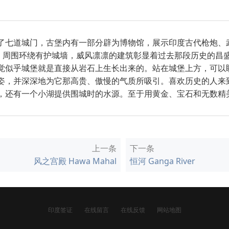
造了七道城门，古堡内有一部分辟为博物馆，展示印度古代枪炮
上。周围环绕有护城墙，威风凛凛的建筑彰显着过去那段历史的昌
感觉似乎城堡就是直接从岩石上生长出来的。站在城堡上方，可以
雄姿，并深深地为它那高贵、傲慢的气质所吸引。喜欢历史的人来
见，还有一个小湖提供围城时的水源。至于用黄金、宝石和无数精
上一条
下一条
风之宫殿 Hawa Mahal
恒河 Ganga River
印度签证
在线留言
在线反馈
网站地图