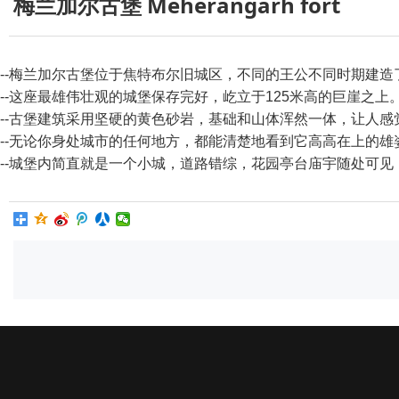
梅兰加尔古堡 Meherangarh fort
--梅兰加尔古堡位于焦特布尔旧城区，不同的王公不同时期建
--这座最雄伟壮观的城堡保存完好，屹立于125米高的巨崖之
--古堡建筑采用坚硬的黄色砂岩，基础和山体浑然一体，让人
--无论你身处城市的任何地方，都能清楚地看到它高高在上的
--城堡内简直就是一个小城，道路错综，花园亭台庙宇随处可